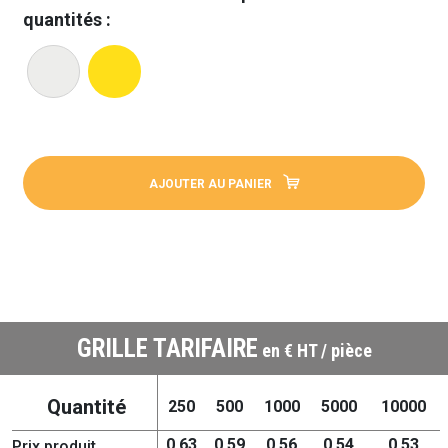
quantités :
AJOUTER AU PANIER
GRILLE TARIFAIRE
en € HT / pièce
Quantité
250
500
1000
5000
10000
0,63
0,59
0,56
0,54
0,53
Prix produit