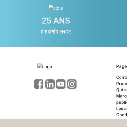
25 ANS
D'EXPÉRIENCE
Pages
Cont
Prom
Qui 
Marq
publi
Les 
Good
CGV