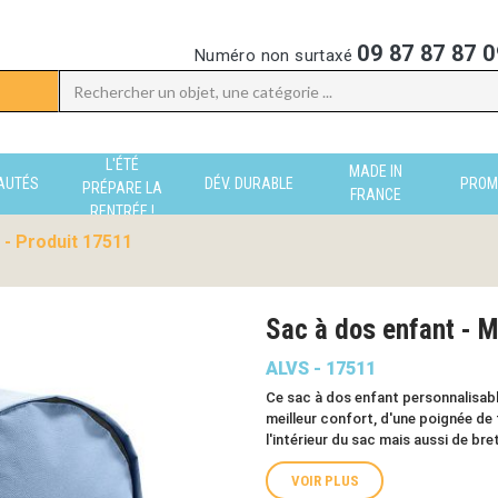
09 87 87 87 0
Numéro non surtaxé
L'ÉTÉ
MADE IN
AUTÉS
DÉV. DURABLE
PROM
PRÉPARE LA
FRANCE
RENTRÉE !
 - Produit 17511
Sac à dos enfant -
ALVS - 17511
Ce sac à dos enfant personnalisab
meilleur confort, d'une poignée de 
l'intérieur du sac mais aussi de br
VOIR PLUS