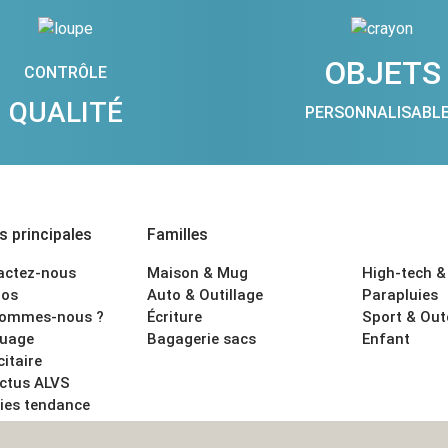
OBJETS
CONTRÔLE
QUALITÉ
PERSONNALISABL
 principales
Familles
actez-nous
Maison & Mug
High-tech &
os
Auto & Outillage
Parapluies
sommes-nous ?
Écriture
Sport & Ou
uage
Bagagerie sacs
Enfant
citaire
actus ALVS
ies tendance