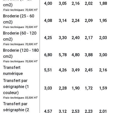
4,00
3,05
2,16
2,02
1,88
cm2)
Frais techniques 70,50€ HT
Broderie (25 - 60
4,08
3,14
2,24
2,09
1,95
cm2)
Frais techniques 70,50€ HT
Broderie (60 - 120
4,25
3,30
2,40
2,17
2,03
cm2)
Frais techniques 70,50€ HT
Broderie (120 - 180
6,80
5,78
4,80
3,88
3,00
cm2)
Frais techniques 70,50€ HT
Transfert
5,51
4,26
3,49
2,45
2,16
numérique
Transfert par
sérigraphie (1
3,03
2,28
1,90
1,72
1,59
couleur)
Frais techniques 55,50€ HT
Transfert par
sérigraphie (2
4,57
3,12
2,53
2,23
2,01