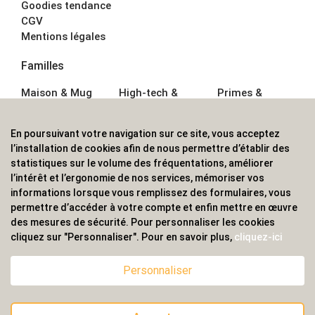
Goodies tendance
CGV
Mentions légales
Familles
Maison & Mug
High-tech &
Primes &
Auto &
Multimédia
Goodies
Outillage
Parapluies
Alimentation &
En poursuivant votre navigation sur ce site, vous acceptez
Écriture
Sport &
Boisson
l’installation de cookies afin de nous permettre d’établir des
Bagagerie sacs
Outdoor
Textile &
statistiques sur le volume des fréquentations, améliorer
Enfant
Casquette
l’intérêt et l’ergonomie de nos services, mémoriser vos
Accessoires de
informations lorsque vous remplissez des formulaires, vous
bureau
permettre d’accéder à votre compte et enfin mettre en œuvre
ALVS, fournisseur d'objets publicitaires, pour les
des mesures de sécurité. Pour personnaliser les cookies
cliquez sur "Personnaliser". Pour en savoir plus,
cliquez-ici
professionnels. Une implantation nationale, une
couverture internationale.
Personnaliser