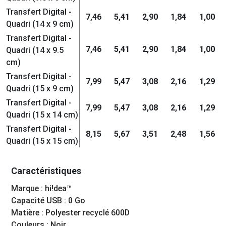
Transfert Digital -
7,46
5,41
2,90
1,84
1,00
Quadri (14 x 9 cm)
Transfert Digital -
7,46
5,41
2,90
1,84
1,00
Quadri (14 x 9.5
cm)
Transfert Digital -
7,99
5,47
3,08
2,16
1,29
Quadri (15 x 9 cm)
Transfert Digital -
7,99
5,47
3,08
2,16
1,29
Quadri (15 x 14 cm)
Transfert Digital -
8,15
5,67
3,51
2,48
1,56
Quadri (15 x 15 cm)
Caractéristiques
Marque : hi!dea™
Capacité USB : 0 Go
Matière : Polyester recyclé 600D
Couleurs : Noir