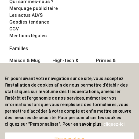
Qui sommes-nous ?
Marquage publicitaire
Les actus ALVS
Goodies tendance
CGV
Mentions légales
Familles
Maison & Mug
High-tech &
Primes &
Auto &
Multimédia
Goodies
Outillage
Parapluies
Alimentation &
En poursuivant votre navigation sur ce site, vous acceptez
Écriture
Sport &
Boisson
l’installation de cookies afin de nous permettre d’établir des
Bagagerie sacs
Outdoor
Textile &
statistiques sur le volume des fréquentations, améliorer
Enfant
Casquette
l’intérêt et l’ergonomie de nos services, mémoriser vos
Accessoires de
informations lorsque vous remplissez des formulaires, vous
bureau
permettre d’accéder à votre compte et enfin mettre en œuvre
ALVS, fournisseur d'objets publicitaires, pour les
des mesures de sécurité. Pour personnaliser les cookies
cliquez sur "Personnaliser". Pour en savoir plus,
cliquez-ici
professionnels. Une implantation nationale, une
couverture internationale.
Personnaliser