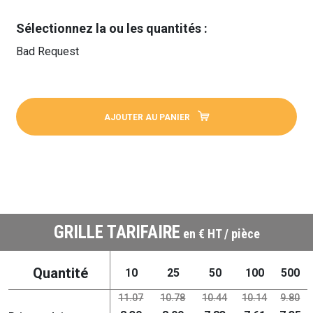
Sélectionnez la ou les quantités :
Bad Request
AJOUTER AU PANIER
GRILLE TARIFAIRE
en € HT / pièce
Quantité
10
25
50
100
500
11.07
10.78
10.44
10.14
9.80