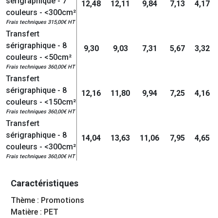
sérigraphique - 7
12,48
12,11
9,84
7,13
4,17
couleurs - <300cm²
Frais techniques 315,00€ HT
Transfert
sérigraphique - 8
9,30
9,03
7,31
5,67
3,32
couleurs - <50cm²
Frais techniques 360,00€ HT
Transfert
sérigraphique - 8
12,16
11,80
9,94
7,25
4,16
couleurs - <150cm²
Frais techniques 360,00€ HT
Transfert
sérigraphique - 8
14,04
13,63
11,06
7,95
4,65
couleurs - <300cm²
Frais techniques 360,00€ HT
Caractéristiques
Thème : Promotions
Matière : PET