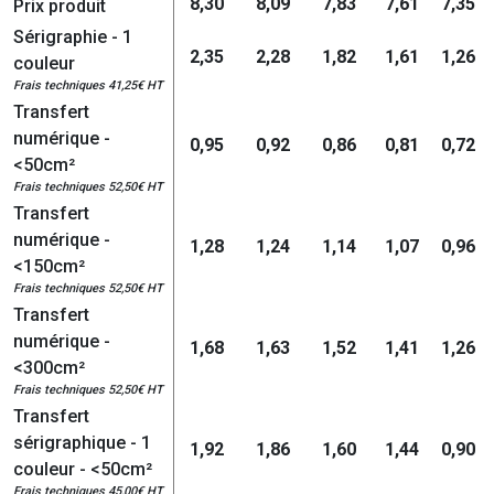
8,30
8,09
7,83
7,61
7,35
Prix produit
Sérigraphie - 1
2,35
2,28
1,82
1,61
1,26
couleur
Frais techniques 41,25€ HT
Transfert
numérique -
0,95
0,92
0,86
0,81
0,72
<50cm²
Frais techniques 52,50€ HT
Transfert
numérique -
1,28
1,24
1,14
1,07
0,96
<150cm²
Frais techniques 52,50€ HT
Transfert
numérique -
1,68
1,63
1,52
1,41
1,26
<300cm²
Frais techniques 52,50€ HT
Transfert
sérigraphique - 1
1,92
1,86
1,60
1,44
0,90
couleur - <50cm²
Frais techniques 45,00€ HT