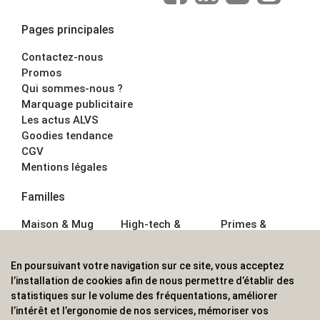
Pages principales
Contactez-nous
Promos
Qui sommes-nous ?
Marquage publicitaire
Les actus ALVS
Goodies tendance
CGV
Mentions légales
Familles
Maison & Mug
High-tech &
Primes &
Auto &
Multimédia
Goodies
Outillage
Parapluies
Alimentation &
En poursuivant votre navigation sur ce site, vous acceptez
Écriture
Sport &
Boisson
l’installation de cookies afin de nous permettre d’établir des
Bagagerie sacs
Outdoor
Textile &
statistiques sur le volume des fréquentations, améliorer
Enfant
Casquette
l’intérêt et l’ergonomie de nos services, mémoriser vos
Accessoires de