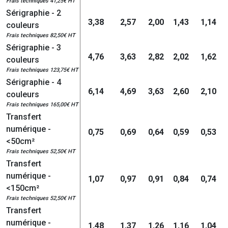
Frais techniques 41,25€ HT
Sérigraphie - 2
3,38
2,57
2,00
1,43
1,14
couleurs
Frais techniques 82,50€ HT
Sérigraphie - 3
4,76
3,63
2,82
2,02
1,62
couleurs
Frais techniques 123,75€ HT
Sérigraphie - 4
6,14
4,69
3,63
2,60
2,10
couleurs
Frais techniques 165,00€ HT
Transfert
numérique -
0,75
0,69
0,64
0,59
0,53
<50cm²
Frais techniques 52,50€ HT
Transfert
numérique -
1,07
0,97
0,91
0,84
0,74
<150cm²
Frais techniques 52,50€ HT
Transfert
numérique -
1,48
1,37
1,26
1,16
1,04