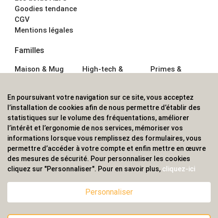
Goodies tendance
CGV
Mentions légales
Familles
Maison & Mug
High-tech &
Primes &
Auto &
Multimédia
Goodies
Outillage
Parapluies
Alimentation &
En poursuivant votre navigation sur ce site, vous acceptez
Écriture
Sport &
Boisson
l’installation de cookies afin de nous permettre d’établir des
Bagagerie sacs
Outdoor
Textile &
statistiques sur le volume des fréquentations, améliorer
Enfant
Casquette
l’intérêt et l’ergonomie de nos services, mémoriser vos
Accessoires de
informations lorsque vous remplissez des formulaires, vous
bureau
permettre d’accéder à votre compte et enfin mettre en œuvre
ALVS, fournisseur d'objets publicitaires, pour les
des mesures de sécurité. Pour personnaliser les cookies
cliquez sur "Personnaliser". Pour en savoir plus,
cliquez-ici
professionnels. Une implantation nationale, une
couverture internationale.
Personnaliser