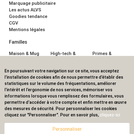
Marquage publicitaire
Les actus ALVS
Goodies tendance
CGV
Mentions légales
Familles
Maison & Mug
High-tech &
Primes &
Auto &
Multimédia
Goodies
Outillage
Parapluies
Alimentation &
En poursuivant votre navigation sur ce site, vous acceptez
Écriture
Sport &
Boisson
l’installation de cookies afin de nous permettre d’établir des
Bagagerie sacs
Outdoor
Textile &
statistiques sur le volume des fréquentations, améliorer
Enfant
Casquette
l’intérêt et l’ergonomie de nos services, mémoriser vos
Accessoires de
informations lorsque vous remplissez des formulaires, vous
bureau
permettre d’accéder à votre compte et enfin mettre en œuvre
ALVS, fournisseur d'objets publicitaires, pour les
des mesures de sécurité. Pour personnaliser les cookies
cliquez sur "Personnaliser". Pour en savoir plus,
cliquez-ici
professionnels. Une implantation nationale, une
couverture internationale.
Personnaliser