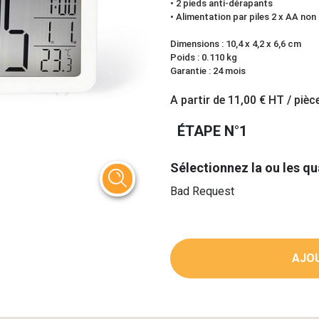
• 2 pieds anti-dérapants
• Alimentation par piles 2 x AA non
Dimensions : 10,4 x 4,2 x 6,6 cm
Poids : 0.110 kg
Garantie : 24 mois
A partir de
11,00 €
HT / pièc
ÉTAPE N°1
Sélectionnez la ou les qu
Bad Request
AJOU