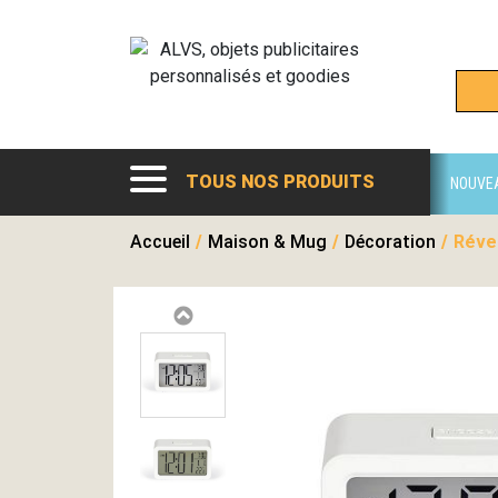
TOUS NOS PRODUITS
NOUVE
Accueil
/
Maison & Mug
/
Décoration
/
Révei