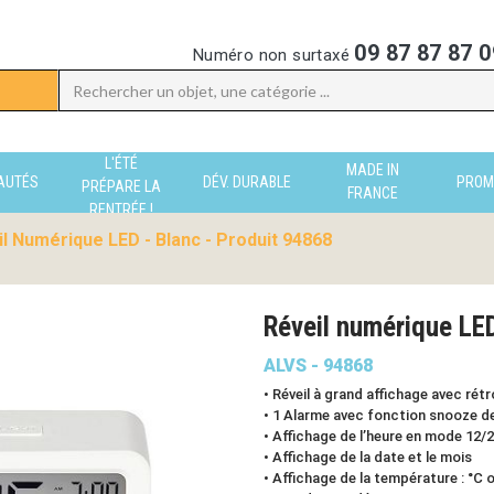
09 87 87 87 0
Numéro non surtaxé
L'ÉTÉ
MADE IN
AUTÉS
DÉV. DURABLE
PROM
PRÉPARE LA
FRANCE
RENTRÉE !
l Numérique LED - Blanc - Produit 94868
Réveil numérique L
ALVS - 94868
• Réveil à grand affichage avec rét
• 1 Alarme avec fonction snooze d
• Affichage de l’heure en mode 12/
• Affichage de la date et le mois
• Affichage de la température : °C o