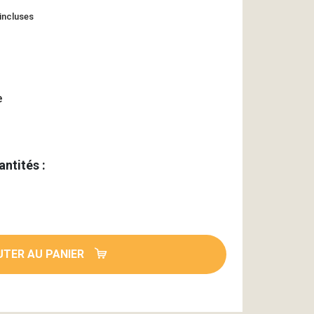
 incluses
e
antités :
TER AU PANIER