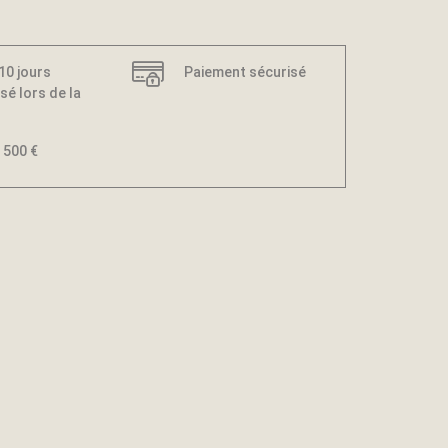
 10 jours
Paiement sécurisé
sé lors de la
 500 €