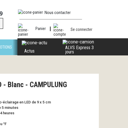
Nous contacter
9
Panier
Se connecter
OTIONS
ALVS Express 3
Actus
jours
ED - Blanc - CAMPULUNG
ro-éclairage en LED de 9 x 5 cm
e 5 minutes
24 heures
u °F