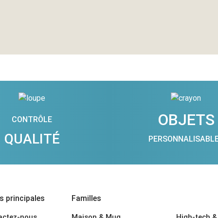
OBJETS
CONTRÔLE
QUALITÉ
PERSONNALISABL
 principales
Familles
actez-nous
Maison & Mug
High-tech &