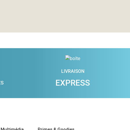
LIVRAISON
EXPRESS
ES
 Multimédia
Primes & Goodies