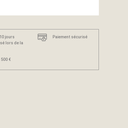
 10 jours
Paiement sécurisé
sé lors de la
 500 €