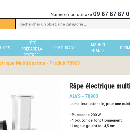
09 87 87 87 0
Numéro non surtaxé
L'ÉTÉ
MADE IN
AUTÉS
DÉV. DURABLE
PROM
PRÉPARE LA
FRANCE
RENTRÉE !
ctrique Multifonction - Produit 78903
Râpe électrique mul
ALVS - 78903
Le meilleur ustensile, pour une cuisi
• Puissance 200 W
• 1 bouton de fonctionnement
• Largeur goulotte : 4,5 cm