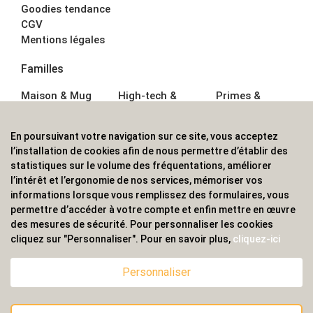
Goodies tendance
CGV
Mentions légales
Familles
Maison & Mug
High-tech &
Primes &
Auto &
Multimédia
Goodies
Outillage
Parapluies
Alimentation &
En poursuivant votre navigation sur ce site, vous acceptez
Écriture
Sport &
Boisson
l’installation de cookies afin de nous permettre d’établir des
Bagagerie sacs
Outdoor
Textile &
statistiques sur le volume des fréquentations, améliorer
Enfant
Casquette
l’intérêt et l’ergonomie de nos services, mémoriser vos
Accessoires de
informations lorsque vous remplissez des formulaires, vous
bureau
permettre d’accéder à votre compte et enfin mettre en œuvre
ALVS, fournisseur d'objets publicitaires, pour les
des mesures de sécurité. Pour personnaliser les cookies
cliquez sur "Personnaliser". Pour en savoir plus,
cliquez-ici
professionnels. Une implantation nationale, une
couverture internationale.
Personnaliser