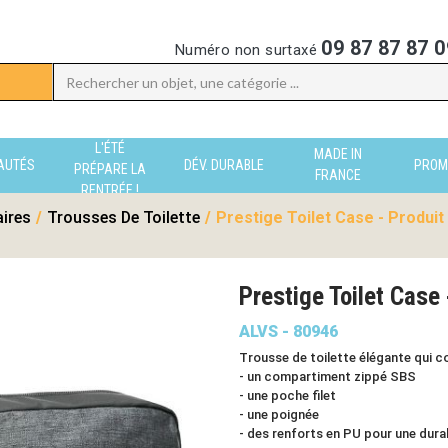
09 87 87 87 0
Numéro non surtaxé
L'ÉTÉ
MADE IN
AUTÉS
DÉV. DURABLE
PROM
PRÉPARE LA
FRANCE
RENTRÉE !
aires
/
Trousses De Toilette
/
Prestige Toilet Case - Produit
Prestige Toilet Cas
ALVS - 80946
Trousse de toilette élégante qui c
- un compartiment zippé SBS
- une poche filet
- une poignée
- des renforts en PU pour une dura