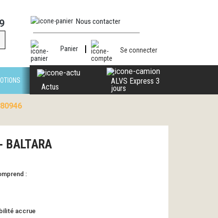
Nous contacter
9
Panier
Se connecter
OTIONS
ALVS Express 3
Actus
jours
 80946
e - BALTARA
omprend :
bilité accrue