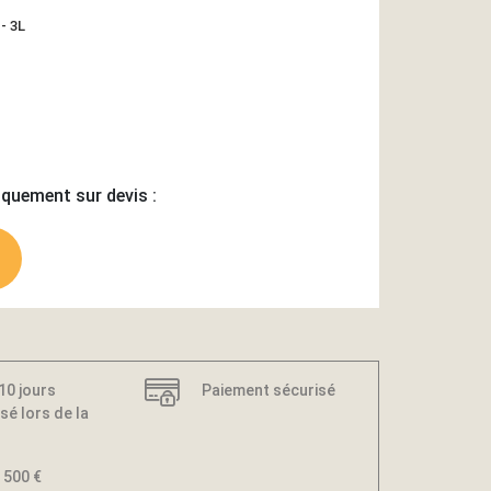
- 3L
iquement sur devis :
 10 jours
Paiement sécurisé
sé lors de la
 500 €