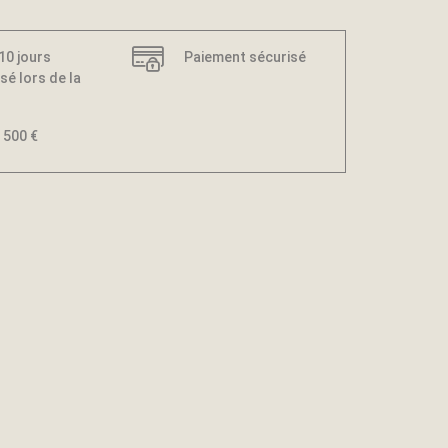
 10 jours
Paiement sécurisé
sé lors de la
 500 €