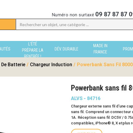
09 87 87 87 0
Numéro non surtaxé
L'ÉTÉ
MADE IN
AUTÉS
DÉV. DURABLE
PROM
PRÉPARE LA
FRANCE
RENTRÉE !
 De Batterie
/
Chargeur Induction
/
Powerbank Sans Fil 8000
Powerbank sans fil 
ALVS - 84716
Chargeur externe sans fil d’une ca
sans fil. Comprend un connecteur d
1A. Réception sans fil: DC5V / 0.7
compatibles, iPhone® 8, X etplus 