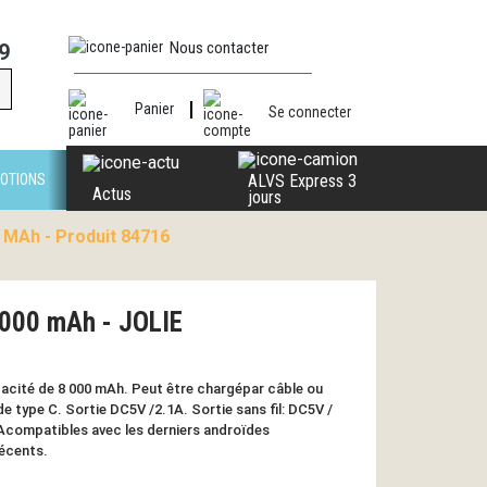
Nous contacter
9
Panier
Se connecter
OTIONS
ALVS Express 3
Actus
jours
 MAh - Produit 84716
8000 mAh - JOLIE
pacité de 8 000 mAh. Peut être chargépar câble ou
e type C. Sortie DC5V /2.1A. Sortie sans fil: DC5V /
5Acompatibles avec les derniers androïdes
récents.