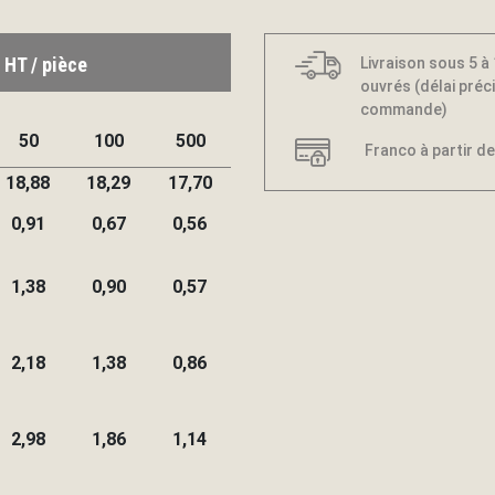
 HT / pièce
Livraison sous 5 à
ouvrés (délai préci
commande)
50
100
500
Franco à partir de
18,88
18,29
17,70
0,91
0,67
0,56
1,38
0,90
0,57
2,18
1,38
0,86
2,98
1,86
1,14