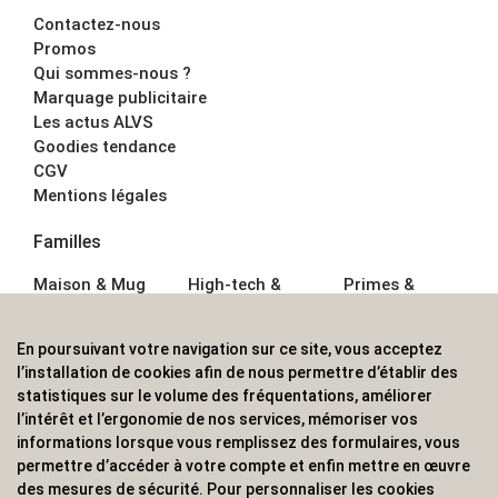
Contactez-nous
Promos
Qui sommes-nous ?
Marquage publicitaire
Les actus ALVS
Goodies tendance
CGV
Mentions légales
Familles
Maison & Mug
High-tech &
Primes &
Auto &
Multimédia
Goodies
Outillage
Parapluies
Alimentation &
En poursuivant votre navigation sur ce site, vous acceptez
Écriture
Sport &
Boisson
l’installation de cookies afin de nous permettre d’établir des
Bagagerie sacs
Outdoor
Textile &
statistiques sur le volume des fréquentations, améliorer
Enfant
Casquette
l’intérêt et l’ergonomie de nos services, mémoriser vos
Accessoires de
informations lorsque vous remplissez des formulaires, vous
bureau
permettre d’accéder à votre compte et enfin mettre en œuvre
ALVS, fournisseur d'objets publicitaires, pour les
des mesures de sécurité. Pour personnaliser les cookies