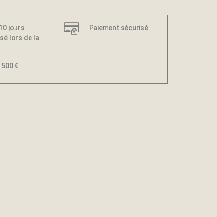
 10 jours
Paiement sécurisé
sé lors de la
 500 €