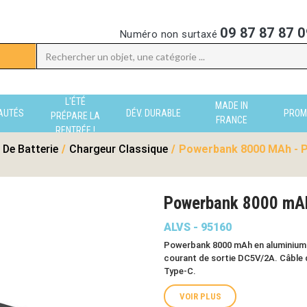
09 87 87 87 0
Numéro non surtaxé
L'ÉTÉ
MADE IN
AUTÉS
DÉV. DURABLE
PROM
PRÉPARE LA
FRANCE
RENTRÉE !
 De Batterie
/
Chargeur Classique
/
Powerbank 8000 MAh - P
Powerbank 8000 mA
ALVS - 95160
Powerbank 8000 mAh en aluminium r
courant de sortie DC5V/2A. Câble 
Type-C.
VOIR PLUS