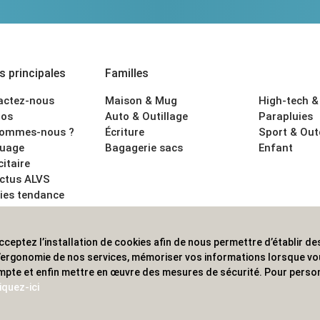
 principales
Familles
actez-nous
Maison & Mug
High-tech &
os
Auto & Outillage
Parapluies
sommes-nous ?
Écriture
Sport & Ou
uage
Bagagerie sacs
Enfant
citaire
actus ALVS
ies tendance
ons légales
cceptez l’installation de cookies afin de nous permettre d’établir des
 les professionnels. Une implantation nationale, une couverture in
 l’ergonomie de nos services, mémoriser vos informations lorsque v
mpte et enfin mettre en œuvre des mesures de sécurité. Pour person
iquez-ici
© 2020 ALVS