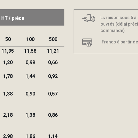
 HT / pièce
Livraison sous 5 à
ouvrés (délai préci
commande)
50
100
500
Franco à partir de
11,95
11,58
11,21
1,20
0,99
0,66
1,78
1,44
0,92
1,38
0,90
0,57
2,18
1,38
0,86
2,98
1,86
1,14