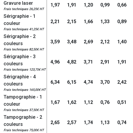
Gravure laser
1,97
1,91
1,20
0,99
0,66
Frais techniques 26,25€ HT
Sérigraphie - 1
2,21
2,15
1,66
1,33
0,89
couleur
Frais techniques 41,25€ HT
Sérigraphie - 2
3,59
3,48
2,69
2,12
1,40
couleurs
Frais techniques 82,50€ HT
Sérigraphie - 3
4,96
4,82
3,71
2,91
1,91
couleurs
Frais techniques 123,75€ HT
Sérigraphie - 4
6,34
6,15
4,74
3,70
2,42
couleurs
Frais techniques 165,00€ HT
Tampographie - 1
1,67
1,62
1,12
0,76
0,51
couleur
Frais techniques 37,50€ HT
Tampographie - 2
2,65
2,57
1,74
1,13
0,74
couleurs
Frais techniques 75,00€ HT