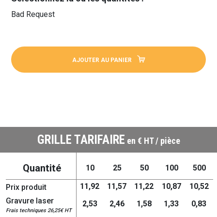
Bad Request
AJOUTER AU PANIER
GRILLE TARIFAIRE
en € HT / pièce
Quantité
10
25
50
100
500
11,92
11,57
11,22
10,87
10,52
Prix produit
Gravure laser
2,53
2,46
1,58
1,33
0,83
Frais techniques 26,25€ HT