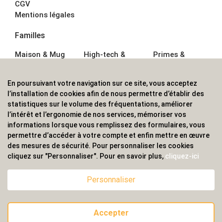
CGV
Mentions légales
Familles
Maison & Mug
High-tech &
Primes &
Auto &
Multimédia
Goodies
Outillage
Parapluies
Alimentation &
En poursuivant votre navigation sur ce site, vous acceptez
Écriture
Sport &
Boisson
l’installation de cookies afin de nous permettre d’établir des
Bagagerie sacs
Outdoor
Textile &
statistiques sur le volume des fréquentations, améliorer
Enfant
Casquette
l’intérêt et l’ergonomie de nos services, mémoriser vos
Accessoires de
informations lorsque vous remplissez des formulaires, vous
bureau
permettre d’accéder à votre compte et enfin mettre en œuvre
ALVS, fournisseur d'objets publicitaires, pour les
des mesures de sécurité. Pour personnaliser les cookies
cliquez sur "Personnaliser". Pour en savoir plus,
cliquez-ici
professionnels. Une implantation nationale, une
couverture internationale.
Personnaliser
Accepter
© 2020 ALVS