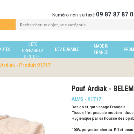
09 87 87 87 0
Numéro non surtaxé
L'ÉTÉ
MADE IN
AUTÉS
DÉV. DURABLE
PROM
PRÉPARE LA
FRANCE
RENTRÉE !
Ardiak - Produit 91717
Pouf Ardiak - BELE
ALVS - 91717
Design et garnissage Français.
Tissu effet peau de mouton : douc
Hygiénique par sa housse dézippabl
100% polyester sherpa. Effet peau 