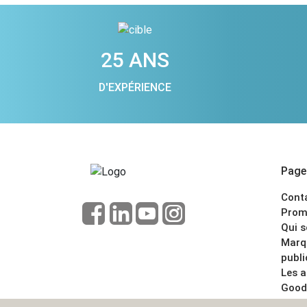
25 ANS
D'EXPÉRIENCE
Pages
Cont
Prom
Qui 
Marq
publi
Les 
Good
CGV