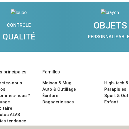
OBJETS
CONTRÔLE
QUALITÉ
PERSONNALISABL
 principales
Familles
actez-nous
Maison & Mug
High-tech &
os
Auto & Outillage
Parapluies
sommes-nous ?
Écriture
Sport & Ou
uage
Bagagerie sacs
Enfant
citaire
actus ALVS
ies tendance