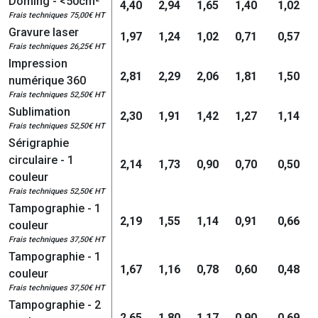
Doming - <50cm²
4,40
2,94
1,65
1,40
1,02
Frais techniques 75,00€ HT
Gravure laser
1,97
1,24
1,02
0,71
0,57
Frais techniques 26,25€ HT
Impression
2,81
2,29
2,06
1,81
1,50
numérique 360
Frais techniques 52,50€ HT
Sublimation
2,30
1,91
1,42
1,27
1,14
Frais techniques 52,50€ HT
Sérigraphie
circulaire - 1
2,14
1,73
0,90
0,70
0,50
couleur
Frais techniques 52,50€ HT
Tampographie - 1
2,19
1,55
1,14
0,91
0,66
couleur
Frais techniques 37,50€ HT
Tampographie - 1
1,67
1,16
0,78
0,60
0,48
couleur
Frais techniques 37,50€ HT
Tampographie - 2
2,65
1,80
1,17
0,90
0,69