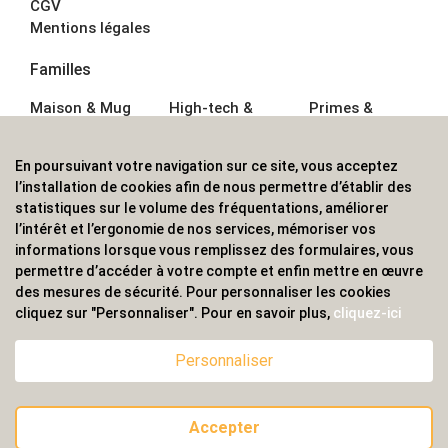
CGV
Mentions légales
Familles
Maison & Mug
High-tech &
Primes &
Auto &
Multimédia
Goodies
Outillage
Parapluies
Alimentation &
En poursuivant votre navigation sur ce site, vous acceptez
Écriture
Sport &
Boisson
l’installation de cookies afin de nous permettre d’établir des
Bagagerie sacs
Outdoor
Textile &
statistiques sur le volume des fréquentations, améliorer
Enfant
Casquette
l’intérêt et l’ergonomie de nos services, mémoriser vos
Accessoires de
informations lorsque vous remplissez des formulaires, vous
bureau
permettre d’accéder à votre compte et enfin mettre en œuvre
ALVS, fournisseur d'objets publicitaires, pour les
des mesures de sécurité. Pour personnaliser les cookies
cliquez sur "Personnaliser". Pour en savoir plus,
cliquez-ici
professionnels. Une implantation nationale, une
couverture internationale.
Personnaliser
Accepter
© 2020 ALVS