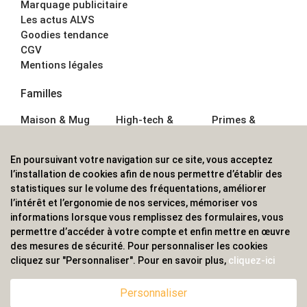
Marquage publicitaire
Les actus ALVS
Goodies tendance
CGV
Mentions légales
Familles
Maison & Mug
High-tech &
Primes &
Auto &
Multimédia
Goodies
Outillage
Parapluies
Alimentation &
En poursuivant votre navigation sur ce site, vous acceptez
Écriture
Sport &
Boisson
l’installation de cookies afin de nous permettre d’établir des
Bagagerie sacs
Outdoor
Textile &
statistiques sur le volume des fréquentations, améliorer
Enfant
Casquette
l’intérêt et l’ergonomie de nos services, mémoriser vos
Accessoires de
informations lorsque vous remplissez des formulaires, vous
bureau
permettre d’accéder à votre compte et enfin mettre en œuvre
ALVS, fournisseur d'objets publicitaires, pour les
des mesures de sécurité. Pour personnaliser les cookies
cliquez sur "Personnaliser". Pour en savoir plus,
cliquez-ici
professionnels. Une implantation nationale, une
couverture internationale.
Personnaliser