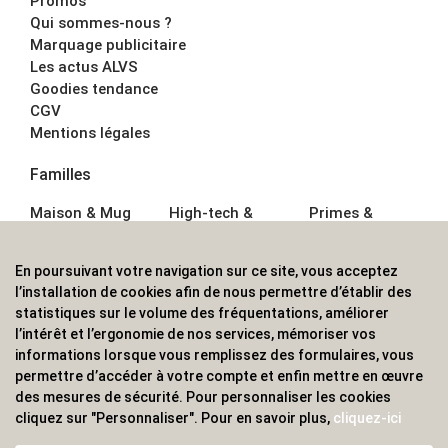
Promos
Qui sommes-nous ?
Marquage publicitaire
Les actus ALVS
Goodies tendance
CGV
Mentions légales
Familles
Maison & Mug
High-tech &
Primes &
Auto &
Multimédia
Goodies
Outillage
Parapluies
Alimentation &
En poursuivant votre navigation sur ce site, vous acceptez
Écriture
Sport &
Boisson
l’installation de cookies afin de nous permettre d’établir des
Bagagerie sacs
Outdoor
Textile &
statistiques sur le volume des fréquentations, améliorer
Enfant
Casquette
l’intérêt et l’ergonomie de nos services, mémoriser vos
Accessoires de
informations lorsque vous remplissez des formulaires, vous
bureau
permettre d’accéder à votre compte et enfin mettre en œuvre
ALVS, fournisseur d'objets publicitaires, pour les
des mesures de sécurité. Pour personnaliser les cookies
cliquez sur "Personnaliser". Pour en savoir plus,
cliquez-ici
professionnels. Une implantation nationale, une
couverture internationale.