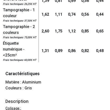
1,39
0,81
0,69
0,56
0,44
Frais techniques 26,25€ HT
Tampographie - 1
1,62
1,11
0,74
0,56
0,44
couleur
Frais techniques 37,50€ HT
Tampographie - 2
2,60
1,75
1,12
0,85
0,65
couleurs
Frais techniques 75,00€ HT
Étiquette
numérique -
1,31
0,89
0,86
0,82
0,48
<25cm²
Frais techniques 60,00€ HT
Caractéristiques
Matière : Aluminium
Couleurs : Gris
Description
Colisage :