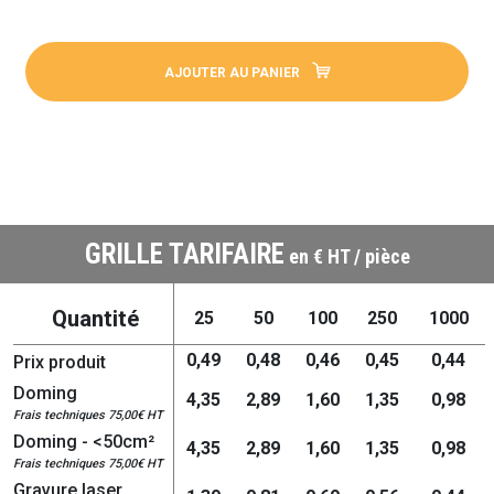
AJOUTER AU PANIER
GRILLE TARIFAIRE
en € HT / pièce
Quantité
25
50
100
250
1000
0,49
0,48
0,46
0,45
0,44
Prix produit
Doming
4,35
2,89
1,60
1,35
0,98
Frais techniques 75,00€ HT
Doming - <50cm²
4,35
2,89
1,60
1,35
0,98
Frais techniques 75,00€ HT
Gravure laser