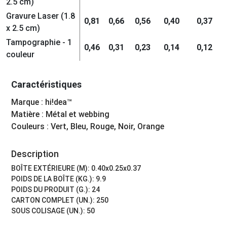
2.5 cm)
Gravure Laser (1.8
0,81
0,66
0,56
0,40
0,37
x 2.5 cm)
Tampographie - 1
0,46
0,31
0,23
0,14
0,12
couleur
Caractéristiques
Marque : hi!dea™
Matière : Métal et webbing
Couleurs : Vert, Bleu, Rouge, Noir, Orange
Description
BOÎTE EXTÉRIEURE (M): 0.40x0.25x0.37
POIDS DE LA BOÎTE (KG.): 9.9
POIDS DU PRODUIT (G.): 24
CARTON COMPLET (UN.): 250
SOUS COLISAGE (UN.): 50