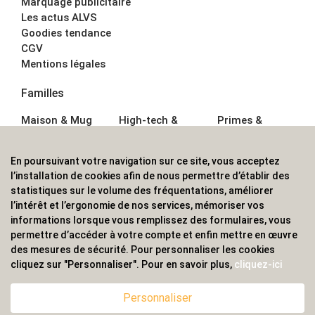
Marquage publicitaire
Les actus ALVS
Goodies tendance
CGV
Mentions légales
Familles
Maison & Mug
High-tech &
Primes &
Auto &
Multimédia
Goodies
Outillage
Parapluies
Alimentation &
En poursuivant votre navigation sur ce site, vous acceptez
Écriture
Sport &
Boisson
l’installation de cookies afin de nous permettre d’établir des
Bagagerie sacs
Outdoor
Textile &
statistiques sur le volume des fréquentations, améliorer
Enfant
Casquette
l’intérêt et l’ergonomie de nos services, mémoriser vos
Accessoires de
informations lorsque vous remplissez des formulaires, vous
bureau
permettre d’accéder à votre compte et enfin mettre en œuvre
ALVS, fournisseur d'objets publicitaires, pour les
des mesures de sécurité. Pour personnaliser les cookies
cliquez sur "Personnaliser". Pour en savoir plus,
cliquez-ici
professionnels. Une implantation nationale, une
couverture internationale.
Personnaliser