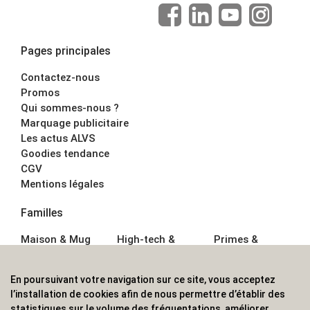
Pages principales
Contactez-nous
Promos
Qui sommes-nous ?
Marquage publicitaire
Les actus ALVS
Goodies tendance
CGV
Mentions légales
Familles
Maison & Mug
High-tech &
Primes &
Auto &
Multimédia
Goodies
Outillage
Parapluies
Alimentation &
En poursuivant votre navigation sur ce site, vous acceptez
Écriture
Sport &
Boisson
l’installation de cookies afin de nous permettre d’établir des
Bagagerie sacs
Outdoor
Textile &
statistiques sur le volume des fréquentations, améliorer