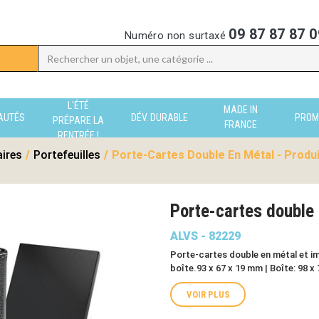
09 87 87 87 0
Numéro non surtaxé
L'ÉTÉ
MADE IN
AUTÉS
DÉV. DURABLE
PROM
PRÉPARE LA
FRANCE
RENTRÉE !
aires
/
Portefeuilles
/
Porte-Cartes Double En Métal - Produ
Porte-cartes double
ALVS - 82229
Porte-cartes double en métal et im
boîte.93 x 67 x 19 mm | Boîte: 98 x
VOIR PLUS