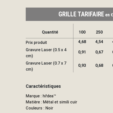
GRILLE TARIFAIRE
en €
Quantité
100
250
4,68
4,54
Prix produit
Gravure Laser (0.5 x 4
0,91
0,67
cm)
Gravure Laser (0.7 x 7
0,93
0,68
cm)
Caractéristiques
Marque : hi!dea™
Matière : Métal et simili cuir
Couleurs : Noir