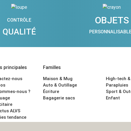
OBJETS
CONTRÔLE
QUALITÉ
PERSONNALISABL
 principales
Familles
actez-nous
Maison & Mug
High-tech &
os
Auto & Outillage
Parapluies
sommes-nous ?
Écriture
Sport & Ou
uage
Bagagerie sacs
Enfant
citaire
actus ALVS
ies tendance
ons légales