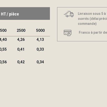
 HT / pièce
Livraison sous 5 à
ouvrés (délai préci
commande)
500
2500
5000
Franco à partir de
4,40
4,26
4,13
0,55
0,41
0,33
0,56
0,42
0,34