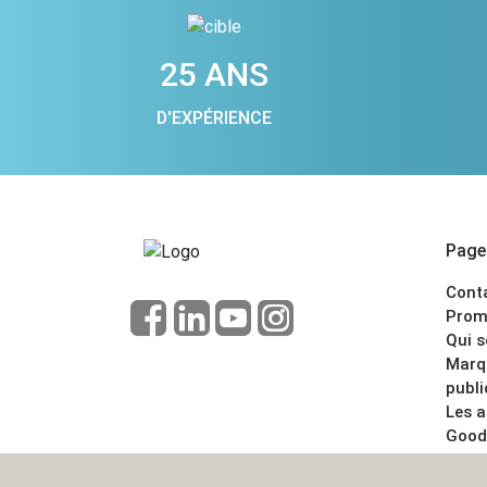
25 ANS
D'EXPÉRIENCE
Pages
Cont
Prom
Qui 
Marq
publi
Les 
Good
CGV
Menti