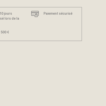
 10 jours
Paiement sécurisé
sé lors de la
 500 €