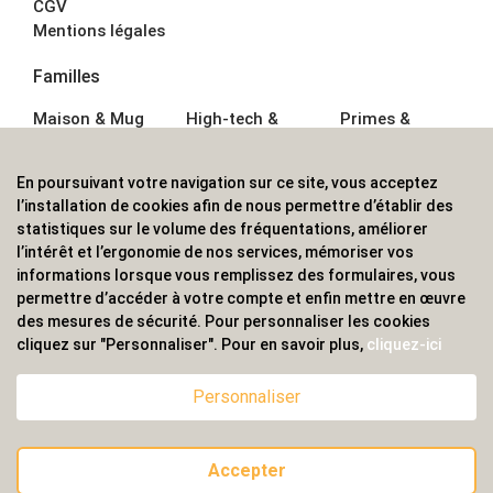
CGV
Mentions légales
Familles
Maison & Mug
High-tech &
Primes &
Auto &
Multimédia
Goodies
Outillage
Parapluies
Alimentation &
En poursuivant votre navigation sur ce site, vous acceptez
Écriture
Sport &
Boisson
l’installation de cookies afin de nous permettre d’établir des
Bagagerie sacs
Outdoor
Textile &
statistiques sur le volume des fréquentations, améliorer
Enfant
Casquette
l’intérêt et l’ergonomie de nos services, mémoriser vos
Accessoires de
informations lorsque vous remplissez des formulaires, vous
bureau
permettre d’accéder à votre compte et enfin mettre en œuvre
ALVS, fournisseur d'objets publicitaires, pour les
des mesures de sécurité. Pour personnaliser les cookies
cliquez sur "Personnaliser". Pour en savoir plus,
cliquez-ici
professionnels. Une implantation nationale, une
couverture internationale.
Personnaliser
Accepter
© 2020 ALVS