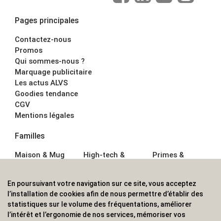
Pages principales
Contactez-nous
Promos
Qui sommes-nous ?
Marquage publicitaire
Les actus ALVS
Goodies tendance
CGV
Mentions légales
Familles
Maison & Mug
High-tech &
Primes &
Auto &
Multimédia
Goodies
Outillage
Parapluies
Alimentation &
En poursuivant votre navigation sur ce site, vous acceptez
Écriture
Sport &
Boisson
l’installation de cookies afin de nous permettre d’établir des
Bagagerie sacs
Outdoor
Textile &
statistiques sur le volume des fréquentations, améliorer
Enfant
Casquette
l’intérêt et l’ergonomie de nos services, mémoriser vos
Accessoires de