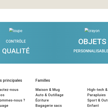
OBJETS
CONTRÔLE
QUALITÉ
PERSONNALISABL
 principales
Familles
actez-nous
Maison & Mug
High-tech &
os
Auto & Outillage
Parapluies
sommes-nous ?
Écriture
Sport & Ou
uage
Bagagerie sacs
Enfant