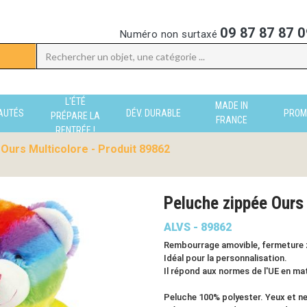
09 87 87 87 0
Numéro non surtaxé
L'ÉTÉ
MADE IN
AUTÉS
DÉV. DURABLE
PROM
PRÉPARE LA
FRANCE
RENTRÉE !
Ours Multicolore - Produit 89862
Peluche zippée Our
ALVS - 89862
Rembourrage amovible, fermeture 
Idéal pour la personnalisation.
Il répond aux normes de l'UE en mat
Peluche 100% polyester. Yeux et n