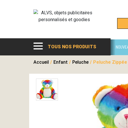
TOUS NOS PRODUITS
NOUVE
Accueil
/
Enfant
/
Peluche
/
Peluche Zippée 