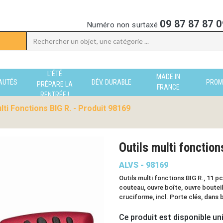
09 87 87 87 0
Numéro non surtaxé
L'ÉTÉ
MADE IN
AUTÉS
DÉV. DURABLE
PROM
PRÉPARE LA
FRANCE
RENTRÉE !
lti Fonctions BIG R. - Produit 98169
Outils multi fonction
ALVS - 98169
Outils multi fonctions BIG R., 11 p
couteau, ouvre boîte, ouvre bouteill
cruciforme, incl. Porte clés, dans
Ce produit est disponible un