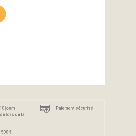
 10 jours
Paiement sécurisé
sé lors de la
 500 €