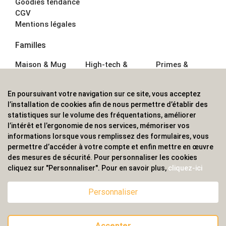
Goodies tendance
CGV
Mentions légales
Familles
Maison & Mug
High-tech &
Primes &
Auto &
Multimédia
Goodies
Outillage
Parapluies
Alimentation &
En poursuivant votre navigation sur ce site, vous acceptez
Écriture
Sport &
Boisson
l’installation de cookies afin de nous permettre d’établir des
Bagagerie sacs
Outdoor
Textile &
statistiques sur le volume des fréquentations, améliorer
Enfant
Casquette
l’intérêt et l’ergonomie de nos services, mémoriser vos
Accessoires de
informations lorsque vous remplissez des formulaires, vous
bureau
permettre d’accéder à votre compte et enfin mettre en œuvre
ALVS, fournisseur d'objets publicitaires, pour les
des mesures de sécurité. Pour personnaliser les cookies
cliquez sur "Personnaliser". Pour en savoir plus,
cliquez-ici
professionnels. Une implantation nationale, une
couverture internationale.
Personnaliser
Accepter