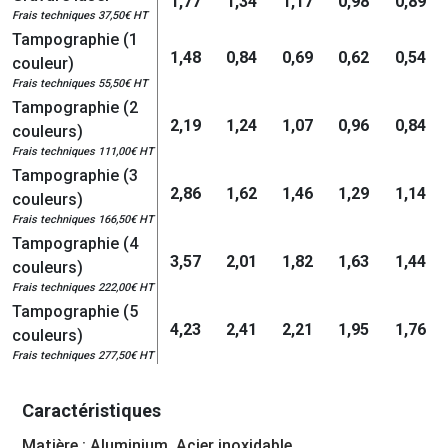
1,77
1,34
1,17
0,98
0,89
Frais techniques 37,50€ HT
Tampographie (1
1,48
0,84
0,69
0,62
0,54
couleur)
Frais techniques 55,50€ HT
Tampographie (2
2,19
1,24
1,07
0,96
0,84
couleurs)
Frais techniques 111,00€ HT
Tampographie (3
2,86
1,62
1,46
1,29
1,14
couleurs)
Frais techniques 166,50€ HT
Tampographie (4
3,57
2,01
1,82
1,63
1,44
couleurs)
Frais techniques 222,00€ HT
Tampographie (5
4,23
2,41
2,21
1,95
1,76
couleurs)
Frais techniques 277,50€ HT
Caractéristiques
Matière : Aluminium, Acier inoxidable