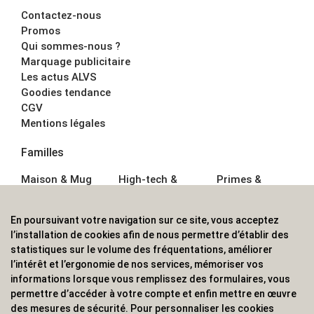
Contactez-nous
Promos
Qui sommes-nous ?
Marquage publicitaire
Les actus ALVS
Goodies tendance
CGV
Mentions légales
Familles
Maison & Mug
High-tech &
Primes &
Auto &
Multimédia
Goodies
Outillage
Parapluies
Alimentation &
En poursuivant votre navigation sur ce site, vous acceptez
Écriture
Sport &
Boisson
l’installation de cookies afin de nous permettre d’établir des
Bagagerie sacs
Outdoor
Textile &
statistiques sur le volume des fréquentations, améliorer
Enfant
Casquette
l’intérêt et l’ergonomie de nos services, mémoriser vos
Accessoires de
informations lorsque vous remplissez des formulaires, vous
bureau
permettre d’accéder à votre compte et enfin mettre en œuvre
ALVS, fournisseur d'objets publicitaires, pour les
des mesures de sécurité. Pour personnaliser les cookies