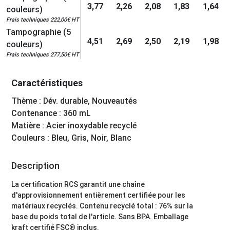
3,77
2,26
2,08
1,83
1,64
couleurs)
Frais techniques 222,00€ HT
Tampographie (5
4,51
2,69
2,50
2,19
1,98
couleurs)
Frais techniques 277,50€ HT
Caractéristiques
Thème : Dév. durable, Nouveautés
Contenance : 360 mL
Matière : Acier inoxydable recyclé
Couleurs : Bleu, Gris, Noir, Blanc
Description
La certification RCS garantit une chaîne
d'approvisionnement entièrement certifiée pour les
matériaux recyclés. Contenu recyclé total : 76% sur la
base du poids total de l'article. Sans BPA. Emballage
kraft certifié FSC® inclus.