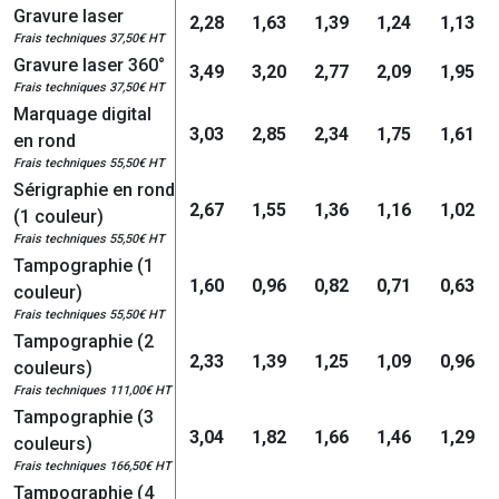
Gravure laser
2,28
1,63
1,39
1,24
1,13
Frais techniques 37,50€ HT
Gravure laser 360°
3,49
3,20
2,77
2,09
1,95
Frais techniques 37,50€ HT
Marquage digital
3,03
2,85
2,34
1,75
1,61
en rond
Frais techniques 55,50€ HT
Sérigraphie en rond
2,67
1,55
1,36
1,16
1,02
(1 couleur)
Frais techniques 55,50€ HT
Tampographie (1
1,60
0,96
0,82
0,71
0,63
couleur)
Frais techniques 55,50€ HT
Tampographie (2
2,33
1,39
1,25
1,09
0,96
couleurs)
Frais techniques 111,00€ HT
Tampographie (3
3,04
1,82
1,66
1,46
1,29
couleurs)
Frais techniques 166,50€ HT
Tampographie (4