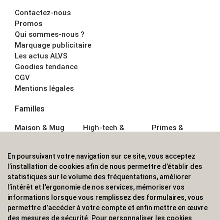
Contactez-nous
Promos
Qui sommes-nous ?
Marquage publicitaire
Les actus ALVS
Goodies tendance
CGV
Mentions légales
Familles
Maison & Mug
High-tech &
Primes &
Auto &
Multimédia
Goodies
Outillage
Parapluies
Alimentation &
En poursuivant votre navigation sur ce site, vous acceptez
Écriture
Sport &
Boisson
l’installation de cookies afin de nous permettre d’établir des
Bagagerie sacs
Outdoor
Textile &
statistiques sur le volume des fréquentations, améliorer
Enfant
Casquette
l’intérêt et l’ergonomie de nos services, mémoriser vos
Accessoires de
informations lorsque vous remplissez des formulaires, vous
bureau
permettre d’accéder à votre compte et enfin mettre en œuvre
ALVS, fournisseur d'objets publicitaires, pour les
des mesures de sécurité. Pour personnaliser les cookies