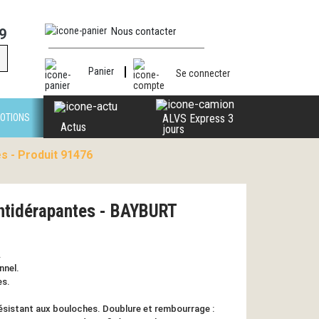
Nous contacter
9
Panier
Se connecter
OTIONS
ALVS Express 3
Actus
jours
s - Produit 91476
antidérapantes - BAYBURT
.
nnel.
es.
 résistant aux bouloches. Doublure et rembourrage :