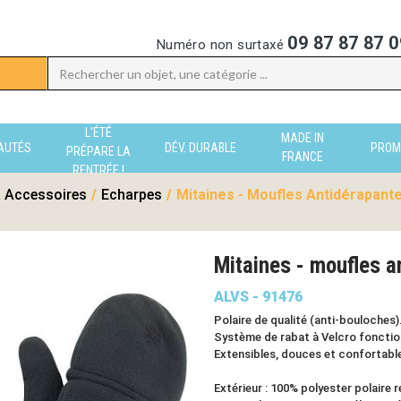
09 87 87 87 0
Numéro non surtaxé
L'ÉTÉ
MADE IN
AUTÉS
DÉV. DURABLE
PROM
PRÉPARE LA
FRANCE
RENTRÉE !
 Accessoires
/
Echarpes
/
Mitaines - Moufles Antidérapante
Mitaines - moufles 
ALVS - 91476
Polaire de qualité (anti-bouloches)
Système de rabat à Velcro fonctio
Extensibles, douces et confortabl
Extérieur : 100% polyester polaire