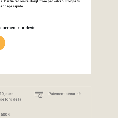
s. Partie recouvre-doigt fixée par velcro. Poignets
échage rapide.
iquement sur devis :
 10 jours
Paiement sécurisé
sé lors de la
 500 €