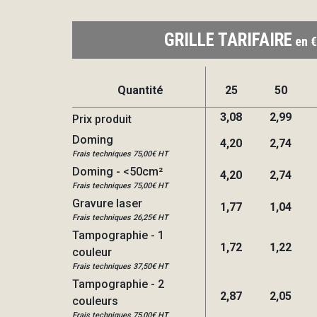
GRILLE TARIFAIRE
en €
Quantité
25
50
3,08
2,99
Prix produit
Doming
4,20
2,74
Frais techniques 75,00€ HT
Doming - <50cm²
4,20
2,74
Frais techniques 75,00€ HT
Gravure laser
1,77
1,04
Frais techniques 26,25€ HT
Tampographie - 1
1,72
1,22
couleur
Frais techniques 37,50€ HT
Tampographie - 2
2,87
2,05
couleurs
Frais techniques 75,00€ HT