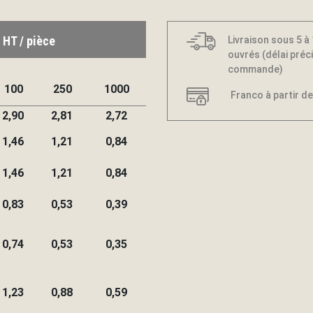
 HT / pièce
Livraison sous 5 à
ouvrés (délai préci
commande)
100
250
1000
Franco à partir de
2,90
2,81
2,72
1,46
1,21
0,84
1,46
1,21
0,84
0,83
0,53
0,39
0,74
0,53
0,35
1,23
0,88
0,59