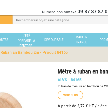
09 87 87 87 0
Numéro non surtaxé
L'ÉTÉ
MADE IN
AUTÉS
DÉV. DURABLE
PROM
PRÉPARE LA
FRANCE
RENTRÉE !
 Ruban En Bambou 2m - Produit 84165
Mètre à ruban en ba
ALVS - 84165
Ruban de mesure en bambou de 2M
VOIR PLUS
A partir de
2,72 €
HT / pièce