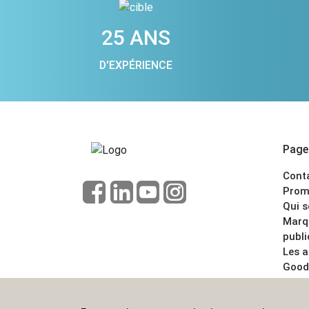
25 ANS
D'EXPÉRIENCE
Pages
Cont
Prom
Qui 
Marq
publi
Les 
Good
CGV
Menti