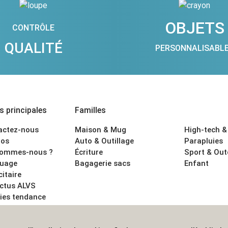
OBJETS
CONTRÔLE
QUALITÉ
PERSONNALISABL
 principales
Familles
actez-nous
Maison & Mug
High-tech &
os
Auto & Outillage
Parapluies
sommes-nous ?
Écriture
Sport & Ou
uage
Bagagerie sacs
Enfant
citaire
actus ALVS
ies tendance
ons légales