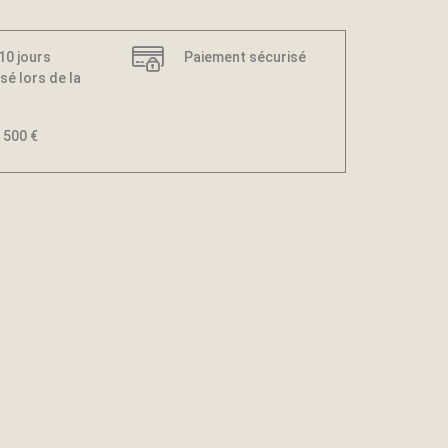
 10 jours
Paiement sécurisé
sé lors de la
 500 €