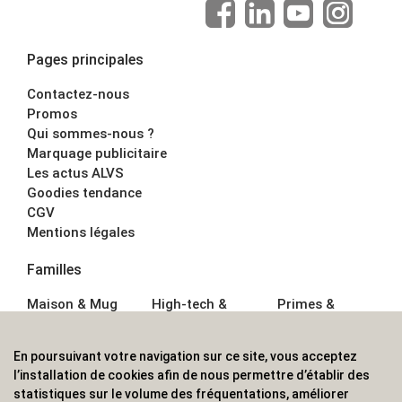
Pages principales
Contactez-nous
Promos
Qui sommes-nous ?
Marquage publicitaire
Les actus ALVS
Goodies tendance
CGV
Mentions légales
Familles
Maison & Mug
High-tech &
Primes &
Auto &
Multimédia
Goodies
Outillage
Parapluies
Alimentation &
En poursuivant votre navigation sur ce site, vous acceptez
Écriture
Sport &
Boisson
l’installation de cookies afin de nous permettre d’établir des
Bagagerie sacs
Outdoor
Textile &
statistiques sur le volume des fréquentations, améliorer