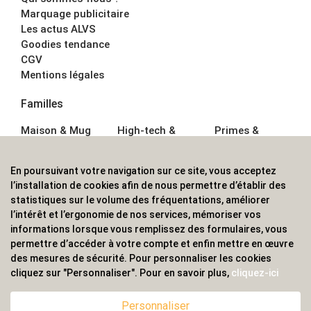
Marquage publicitaire
Les actus ALVS
Goodies tendance
CGV
Mentions légales
Familles
Maison & Mug
High-tech &
Primes &
Auto &
Multimédia
Goodies
Outillage
Parapluies
Alimentation &
En poursuivant votre navigation sur ce site, vous acceptez
Écriture
Sport &
Boisson
l’installation de cookies afin de nous permettre d’établir des
Bagagerie sacs
Outdoor
Textile &
statistiques sur le volume des fréquentations, améliorer
Enfant
Casquette
l’intérêt et l’ergonomie de nos services, mémoriser vos
Accessoires de
informations lorsque vous remplissez des formulaires, vous
bureau
permettre d’accéder à votre compte et enfin mettre en œuvre
ALVS, fournisseur d'objets publicitaires, pour les
des mesures de sécurité. Pour personnaliser les cookies
cliquez sur "Personnaliser". Pour en savoir plus,
cliquez-ici
professionnels. Une implantation nationale, une
couverture internationale.
Personnaliser