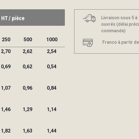
 HT / pièce
Livraison sous 5 à
ouvrés (délai préci
commande)
250
500
1000
Franco à partir de
2,70
2,62
2,54
0,69
0,62
0,54
1,07
0,96
0,84
1,46
1,29
1,14
1,82
1,63
1,44