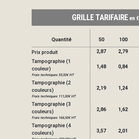
GRILLE TARIFAIRE
en €
Quantité
50
100
2,87
2,79
Prix produit
Tampographie (1
1,48
0,84
couleur)
Frais techniques 55,50€ HT
Tampographie (2
2,19
1,24
couleurs)
Frais techniques 111,00€ HT
Tampographie (3
2,86
1,62
couleurs)
Frais techniques 166,50€ HT
Tampographie (4
3,57
2,01
couleurs)