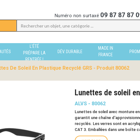
09 87 87 87 0
Numéro non surtaxé
L'ÉTÉ
MADE IN
AUTÉS
DÉV. DURABLE
PROM
PRÉPARE LA
FRANCE
RENTRÉE !
tes De Soleil En Plastique Recyclé GRS - Produit 80062
Lunettes de soleil e
ALVS - 80062
Lunettes de soleil avec monture en
garantit une chaîne d'approvisionn
recyclés. Les verres sont en acry
CAT 3. Emballées dans une boîte c