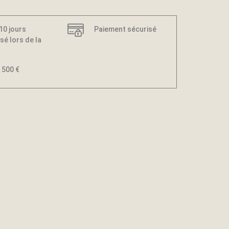
 10 jours
Paiement sécurisé
sé lors de la
 500 €