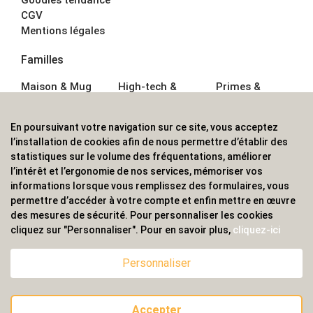
CGV
Mentions légales
Familles
Maison & Mug
High-tech &
Primes &
Auto &
Multimédia
Goodies
Outillage
Parapluies
Alimentation &
En poursuivant votre navigation sur ce site, vous acceptez
Écriture
Sport &
Boisson
l’installation de cookies afin de nous permettre d’établir des
Bagagerie sacs
Outdoor
Textile &
statistiques sur le volume des fréquentations, améliorer
Enfant
Casquette
l’intérêt et l’ergonomie de nos services, mémoriser vos
Accessoires de
informations lorsque vous remplissez des formulaires, vous
bureau
permettre d’accéder à votre compte et enfin mettre en œuvre
ALVS, fournisseur d'objets publicitaires, pour les
des mesures de sécurité. Pour personnaliser les cookies
cliquez sur "Personnaliser". Pour en savoir plus,
cliquez-ici
professionnels. Une implantation nationale, une
couverture internationale.
Personnaliser
Accepter
© 2020 ALVS