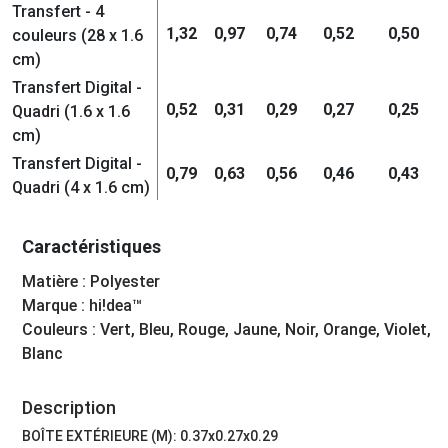
Transfert - 4
1,32
0,97
0,74
0,52
0,50
couleurs (28 x 1.6
cm)
Transfert Digital -
0,52
0,31
0,29
0,27
0,25
Quadri (1.6 x 1.6
cm)
Transfert Digital -
0,79
0,63
0,56
0,46
0,43
Quadri (4 x 1.6 cm)
Caractéristiques
Matière : Polyester
Marque : hi!dea™
Couleurs : Vert, Bleu, Rouge, Jaune, Noir, Orange, Violet,
Blanc
Description
BOÎTE EXTÉRIEURE (M): 0.37x0.27x0.29