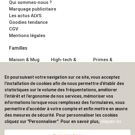
Qui sommes-nous ?
Marquage publicitaire
Les actus ALVS
Goodies tendance
CGV
Mentions légales
Familles
Maison & Mug
High-tech &
Primes &
Auto &
Multimédia
Goodies
Outillage
Parapluies
Alimentation &
En poursuivant votre navigation sur ce site, vous acceptez
Écriture
Sport &
Boisson
l’installation de cookies afin de nous permettre d’établir des
Bagagerie sacs
Outdoor
Textile &
statistiques sur le volume des fréquentations, améliorer
Enfant
Casquette
l’intérêt et l’ergonomie de nos services, mémoriser vos
Accessoires de
informations lorsque vous remplissez des formulaires, vous
bureau
permettre d’accéder à votre compte et enfin mettre en œuvre
ALVS, fournisseur d'objets publicitaires, pour les
des mesures de sécurité. Pour personnaliser les cookies
cliquez sur "Personnaliser". Pour en savoir plus,
cliquez-ici
professionnels. Une implantation nationale, une
couverture internationale.