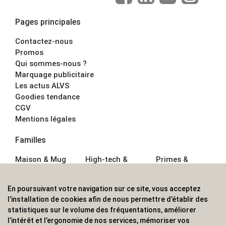
Pages principales
Contactez-nous
Promos
Qui sommes-nous ?
Marquage publicitaire
Les actus ALVS
Goodies tendance
CGV
Mentions légales
Familles
Maison & Mug
High-tech &
Primes &
Auto &
Multimédia
Goodies
Outillage
Parapluies
Alimentation &
En poursuivant votre navigation sur ce site, vous acceptez
Écriture
Sport &
Boisson
l’installation de cookies afin de nous permettre d’établir des
Bagagerie sacs
Outdoor
Textile &
statistiques sur le volume des fréquentations, améliorer
Enfant
Casquette
l’intérêt et l’ergonomie de nos services, mémoriser vos
Accessoires de