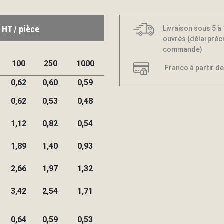
 HT / pièce
Livraison sous 5 à
ouvrés (délai préci
commande)
100
250
1000
Franco à partir de
0,62
0,60
0,59
0,62
0,53
0,48
1,12
0,82
0,54
1,89
1,40
0,93
2,66
1,97
1,32
3,42
2,54
1,71
0,64
0,59
0,53