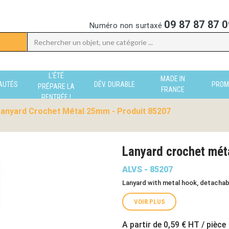
09 87 87 87 0
Numéro non surtaxé
L'ÉTÉ
MADE IN
AUTÉS
DÉV. DURABLE
PROM
PRÉPARE LA
FRANCE
RENTRÉE !
Lanyard Crochet Métal 25mm - Produit 85207
Lanyard crochet mé
ALVS - 85207
Lanyard with metal hook, detachab
VOIR PLUS
A partir de
0,59 €
HT / pièce