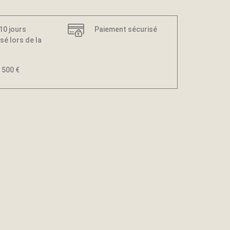
 10 jours
Paiement sécurisé
sé lors de la
 500 €