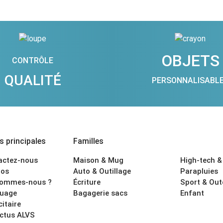
OBJETS
CONTRÔLE
QUALITÉ
PERSONNALISABL
 principales
Familles
actez-nous
Maison & Mug
High-tech &
os
Auto & Outillage
Parapluies
sommes-nous ?
Écriture
Sport & Ou
uage
Bagagerie sacs
Enfant
citaire
actus ALVS