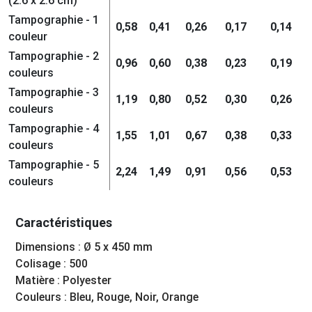
(2.6 x 2.6 cm)
Tampographie - 1
0,58
0,41
0,26
0,17
0,14
couleur
Tampographie - 2
0,96
0,60
0,38
0,23
0,19
couleurs
Tampographie - 3
1,19
0,80
0,52
0,30
0,26
couleurs
Tampographie - 4
1,55
1,01
0,67
0,38
0,33
couleurs
Tampographie - 5
2,24
1,49
0,91
0,56
0,53
couleurs
Caractéristiques
Dimensions : Ø 5 x 450 mm
Colisage : 500
Matière : Polyester
Couleurs : Bleu, Rouge, Noir, Orange