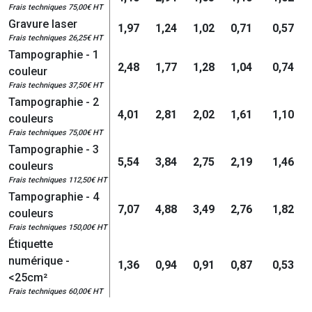
Frais techniques 75,00€ HT
Gravure laser
1,97
1,24
1,02
0,71
0,57
Frais techniques 26,25€ HT
Tampographie - 1
2,48
1,77
1,28
1,04
0,74
couleur
Frais techniques 37,50€ HT
Tampographie - 2
4,01
2,81
2,02
1,61
1,10
couleurs
Frais techniques 75,00€ HT
Tampographie - 3
5,54
3,84
2,75
2,19
1,46
couleurs
Frais techniques 112,50€ HT
Tampographie - 4
7,07
4,88
3,49
2,76
1,82
couleurs
Frais techniques 150,00€ HT
Étiquette
numérique -
1,36
0,94
0,91
0,87
0,53
<25cm²
Frais techniques 60,00€ HT