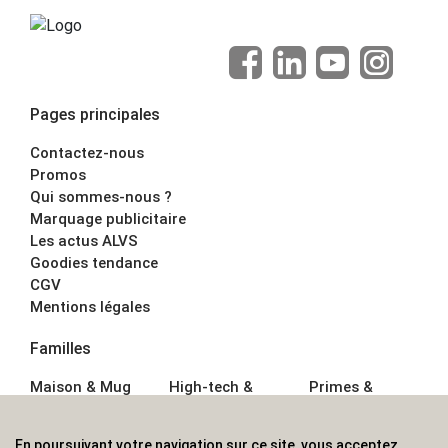
Pages principales
Contactez-nous
Promos
Qui sommes-nous ?
Marquage publicitaire
Les actus ALVS
Goodies tendance
CGV
Mentions légales
Familles
Maison & Mug
High-tech &
Primes &
Auto &
Multimédia
Goodies
Outillage
Parapluies
Alimentation &
En poursuivant votre navigation sur ce site, vous acceptez