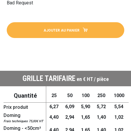
Bad Request
AJOUTER AU PANIER
GRILLE TARIFAIRE
en € HT / pièce
Quantité
25
50
100
250
1000
6,27
6,09
5,90
5,72
5,54
Prix produit
Doming
4,40
2,94
1,65
1,40
1,02
Frais techniques 75,00€ HT
Doming - <50cm²
4,40
2,94
1,65
1,40
1,02