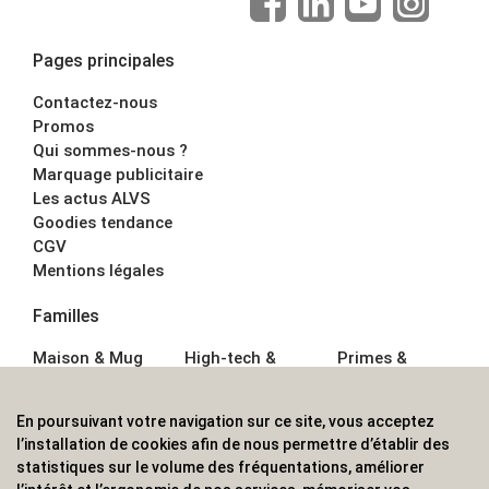
Pages principales
Contactez-nous
Promos
Qui sommes-nous ?
Marquage publicitaire
Les actus ALVS
Goodies tendance
CGV
Mentions légales
Familles
Maison & Mug
High-tech &
Primes &
Auto &
Multimédia
Goodies
Outillage
Parapluies
Alimentation &
En poursuivant votre navigation sur ce site, vous acceptez
Écriture
Sport &
Boisson
l’installation de cookies afin de nous permettre d’établir des
Bagagerie sacs
Outdoor
Textile &
statistiques sur le volume des fréquentations, améliorer
Enfant
Casquette