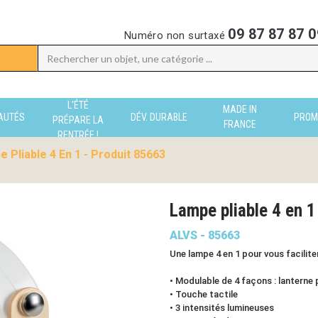
09 87 87 87 0
Numéro non surtaxé
L'ÉTÉ
MADE IN
AUTÉS
DÉV. DURABLE
PROM
PRÉPARE LA
FRANCE
RENTRÉE !
 Pliable 4 En 1 - Produit 85663
Lampe pliable 4 en 
ALVS - 85663
Une lampe 4 en 1 pour vous faciliter
• Modulable de 4 façons : lanterne 
• Touche tactile
• 3 intensités lumineuses