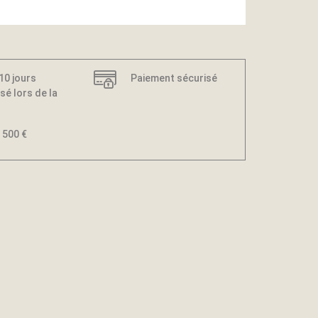
 10 jours
Paiement sécurisé
sé lors de la
 500 €