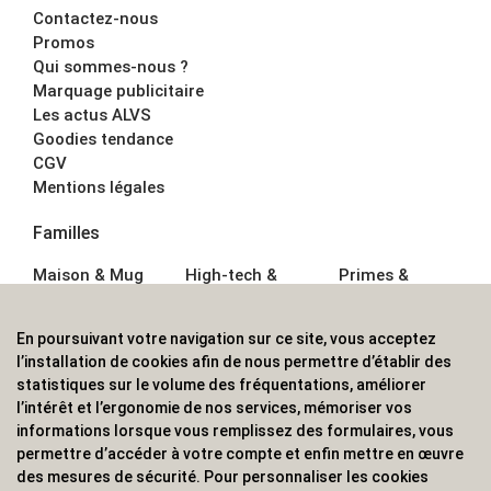
Contactez-nous
Promos
Qui sommes-nous ?
Marquage publicitaire
Les actus ALVS
Goodies tendance
CGV
Mentions légales
Familles
Maison & Mug
High-tech &
Primes &
Auto &
Multimédia
Goodies
Outillage
Parapluies
Alimentation &
En poursuivant votre navigation sur ce site, vous acceptez
Écriture
Sport &
Boisson
l’installation de cookies afin de nous permettre d’établir des
Bagagerie sacs
Outdoor
Textile &
statistiques sur le volume des fréquentations, améliorer
Enfant
Casquette
l’intérêt et l’ergonomie de nos services, mémoriser vos
Accessoires de
informations lorsque vous remplissez des formulaires, vous
bureau
permettre d’accéder à votre compte et enfin mettre en œuvre
ALVS, fournisseur d'objets publicitaires, pour les
des mesures de sécurité. Pour personnaliser les cookies