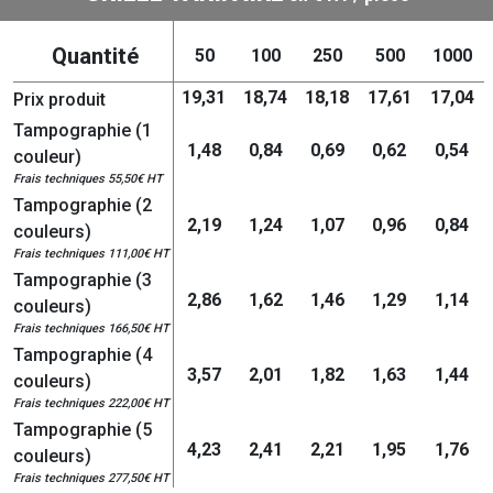
Quantité
50
100
250
500
1000
19,31
18,74
18,18
17,61
17,04
Prix produit
Tampographie (1
1,48
0,84
0,69
0,62
0,54
couleur)
Frais techniques 55,50€ HT
Tampographie (2
2,19
1,24
1,07
0,96
0,84
couleurs)
Frais techniques 111,00€ HT
Tampographie (3
2,86
1,62
1,46
1,29
1,14
couleurs)
Frais techniques 166,50€ HT
Tampographie (4
3,57
2,01
1,82
1,63
1,44
couleurs)
Frais techniques 222,00€ HT
Tampographie (5
4,23
2,41
2,21
1,95
1,76
couleurs)
Frais techniques 277,50€ HT