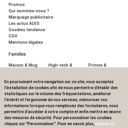
Promos
Qui sommes-nous ?
Marquage publicitaire
Les actus ALVS
Goodies tendance
CGV
Mentions légales
Familles
Maison & Mug
High-tech &
Primes &
Auto &
Multimédia
Goodies
Outillage
Parapluies
Alimentation &
En poursuivant votre navigation sur ce site, vous acceptez
Écriture
Sport &
Boisson
l’installation de cookies afin de nous permettre d’établir des
Bagagerie sacs
Outdoor
Textile &
statistiques sur le volume des fréquentations, améliorer
Enfant
Casquette
l’intérêt et l’ergonomie de nos services, mémoriser vos
Accessoires de
informations lorsque vous remplissez des formulaires, vous
bureau
permettre d’accéder à votre compte et enfin mettre en œuvre
ALVS, fournisseur d'objets publicitaires, pour les
des mesures de sécurité. Pour personnaliser les cookies
cliquez sur "Personnaliser". Pour en savoir plus,
cliquez-ici
professionnels. Une implantation nationale, une