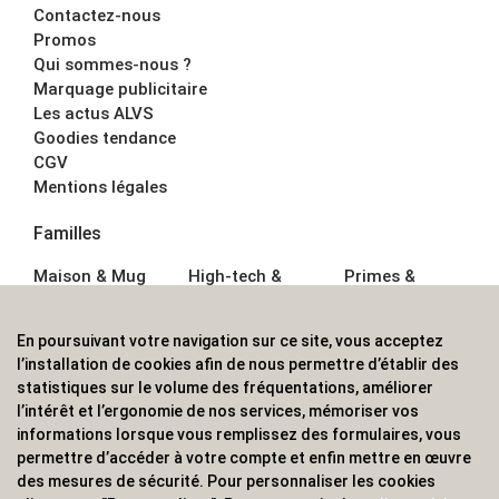
Contactez-nous
Promos
Qui sommes-nous ?
Marquage publicitaire
Les actus ALVS
Goodies tendance
CGV
Mentions légales
Familles
Maison & Mug
High-tech &
Primes &
Auto &
Multimédia
Goodies
Outillage
Parapluies
Alimentation &
En poursuivant votre navigation sur ce site, vous acceptez
Écriture
Sport &
Boisson
l’installation de cookies afin de nous permettre d’établir des
Bagagerie sacs
Outdoor
Textile &
statistiques sur le volume des fréquentations, améliorer
Enfant
Casquette
l’intérêt et l’ergonomie de nos services, mémoriser vos
Accessoires de
informations lorsque vous remplissez des formulaires, vous
bureau
permettre d’accéder à votre compte et enfin mettre en œuvre
ALVS, fournisseur d'objets publicitaires, pour les
des mesures de sécurité. Pour personnaliser les cookies